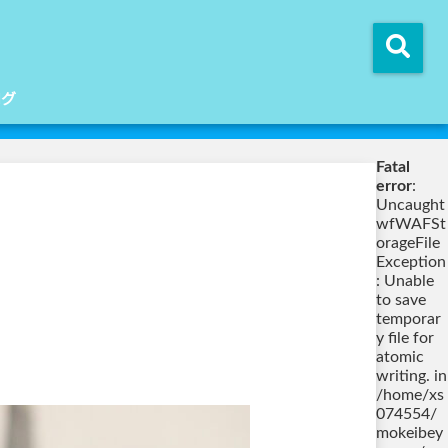
ログ
Fatal
error
:
Uncaught
wfWAFSt
orageFile
Exception
: Unable
to save
temporar
y file for
atomic
writing. in
/home/xs
074554/
mokeibey