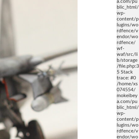
a.com/pu
blic_html/
wp-
content/p
lugins/wo
rdfence/v
endor/wo
rdfence/
wf-
waf/src/li
b/storage
/file.php:3
5 Stack
trace: #0
/home/xs
074554/
mokeibey
a.com/pu
blic_html/
wp-
content/p
lugins/wo
rdfence/v
endor/wo