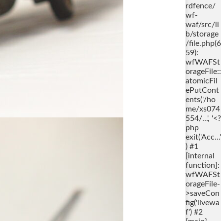
rdfence/
wf-
waf/src/li
b/storage
/file.php(6
59):
wfWAFSt
orageFile::
atomicFil
ePutCont
ents('/ho
me/xs074
554/...', '<?
php
exit('Acc...'
) #1
[internal
function]:
wfWAFSt
orageFile-
>saveCon
fig('livewa
f') #2