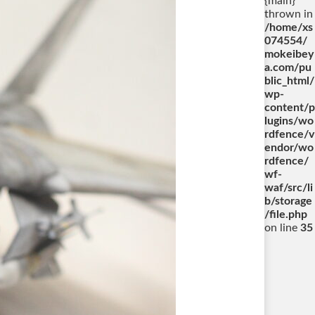
{main}
thrown in
/home/xs
074554/
mokeibey
a.com/pu
blic_html/
wp-
content/p
lugins/wo
rdfence/v
endor/wo
rdfence/
wf-
waf/src/li
b/storage
/file.php
on line
35