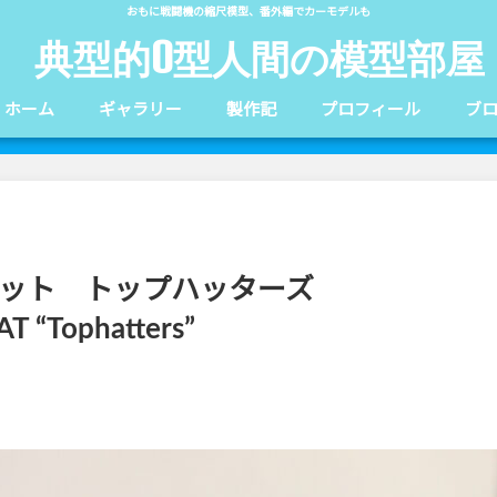
おもに戦闘機の縮尺模型、番外編でカーモデルも
典型的O型人間の模型部屋
ホーム
ギャラリー
製作記
プロフィール
ブ
ムキャット トップハッターズ
 “Tophatters”